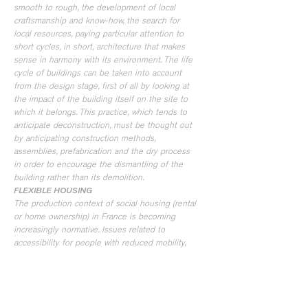
smooth to rough, the development of local
craftsmanship and know-how, the search for
local resources, paying particular attention to
short cycles, in short, architecture that makes
sense in harmony with its environment. The life
cycle of buildings can be taken into account
from the design stage, first of all by looking at
the impact of the building itself on the site to
which it belongs. This practice, which tends to
anticipate deconstruction, must be thought out
by anticipating construction methods,
assemblies, prefabrication and the dry process
in order to encourage the dismantling of the
building rather than its demolition.
FLEXIBLE HOUSING
The production context of social housing (rental
or home ownership) in France is becoming
increasingly normative. Issues related to
accessibility for people with reduced mobility,
the Cerqual standard, the Habitat and
Environment standard, the Climate Plan in Paris,
fire safety regulations: all these "straitjacket"
impositions lead to a formatted housing,