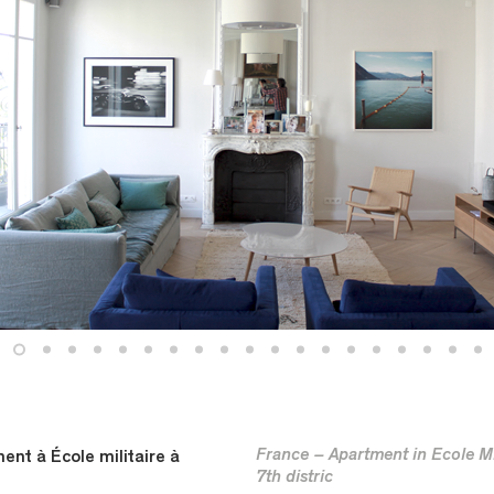
France – Apartment in Ecole Mil
nt à École militaire à
7th distric