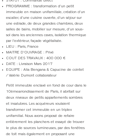
STATUT : Commande direct
PROGRAMME : transformation d’un petit
immeuble en maison unifamiliale, création d’un
escalier, d’une cuisine ouverte, d’un séjour sur
une estrade, de deux grandes chambres, deux
salles de bains, mobilier sur mesure, d’un sous-
sol dans les anciennes caves, isolation thermique
par l’extérieur, façade végétalisée.
LIEU : Paris, France
MAITRE D’OUVRAGE : Privé
COUT DES TRAVAUX : 400 000 €
DATE : Livraison Mars 2017
EQUIPE : Alia Bengana & Capucine de cointet
/ Valérie Dumont collaborateur
Petit immeuble enclavé en fond de cour dans le
10èmearrondissement de Paris, il abritait sur
deux niveaux de petits appartements sombres
et insalubres. Les acquéreurs voulaient
transformer cet immeuble en un triplex
unifamilial. Nous avons proposé de refaire
entièrement les planchers et essayé de trouver
le plus de sources lumineuses, par des fenêtres
de toit mais également en proposant une