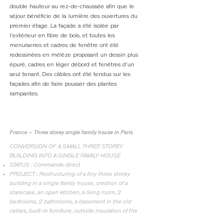
double hauteur au rez-de-chaussée afin que le
séjour bénéficie de la lumière des ouvertures du
premier étage. La façade a été isolée par
l’extérieur en fibre de bois, et toutes les
menuiseries et cadres de fenêtre ont été
redessinées en mélèze proposant un dessin plus
épuré, cadres en léger débord et fenêtres d’un
seul tenant. Des câbles ont été tendus sur les
façades afin de faire pousser des plantes
rampantes.
France – Three storey single family house in Paris
CONVERSION OF A SMALL THREE STOREY
BUILDING INTO A SINGLE FAMILY HOUSE
STATUS : Commande direct
PROJECT : Restructuring of a tiny three storey
building in a single family house, creation of a
starecase, an open kitchen, a living room, 2
bedrooms, 2 bathrooms, a basement in the old
cellars, built-in furniture, outside insulation of the