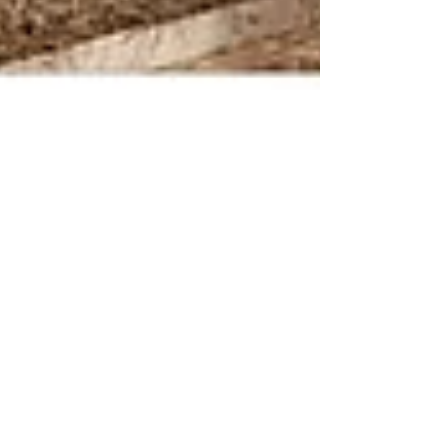
Selectionnée par la plateforme #architette comme
"architect of the day"