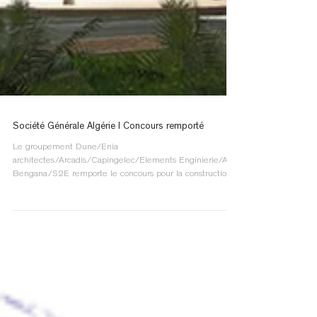
Société Générale Algérie I Concours remporté
Le groupement Dune/Enia
architectes/Arcadis/Capingelec/Elements Enginierie/Alia
Bengana/S2E remporte le concours pour la construction
du...